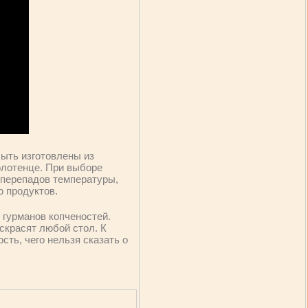
быть изготовлены из
олотенце. При выборе
т перепадов температуры,
 продуктов.
 гурманов копченостей.
скрасят любой стол. К
ть, чего нельзя сказать о