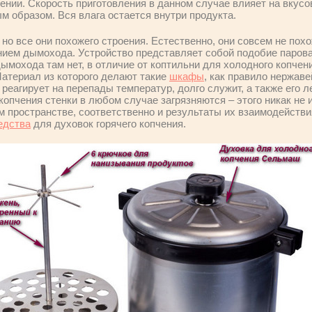
ении. Скорость приготовления в данном случае влияет на вкусо
м образом. Вся влага остается внутри продукта.
но все они похожего строения. Естественно, они совсем не пох
нием дымохода. Устройство представляет собой подобие парова
ымохода там нет, в отличие от коптильни для холодного копчен
Материал из которого делают такие
шкафы
, как правило нержаве
 реагирует на перепады температур, долго служит, а также его л
копчения стенки в любом случае загрязняются – этого никак не
м пространстве, соответственно и результаты их взаимодействи
едства
для духовок горячего копчения.