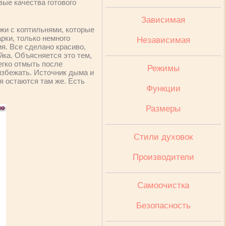
вые качества готового
Зависимая
ожи с коптильнями, которые
рки, только немного
Независимая
ия. Все сделано красиво,
йка. Объясняется это тем,
егко отмыть после
Режимы
 избежать. Источник дыма и
я остаются там же. Есть
Функции
Размеры
Стили духовок
Производители
Cамоочистка
Безопасность