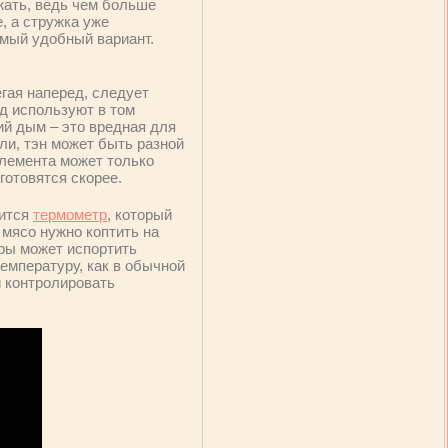
ужать, ведь чем больше
, а стружка уже
амый удобный вариант.
гая наперед, следует
од используют в том
ий дым – это вредная для
ели, тэн может быть разной
элемента может только
готовятся скорее.
сится
термометр
, который
 мясо нужно коптить на
ры может испортить
емпературу, как в обычной
и контролировать