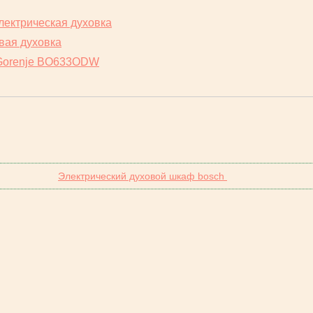
лектрическая духовка
вая духовка
 Gorenje BO633ODW
Электрический духовой шкаф bosch