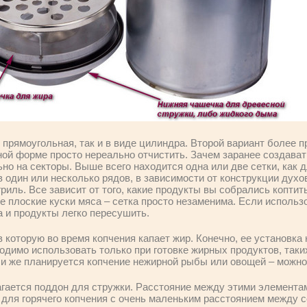
прямоугольная, так и в виде цилиндра. Второй вариант более пр
ной форме просто нереально отчистить. Зачем заранее создава
но на секторы. Выше всего находится одна или две сетки, как д
один или несколько рядов, в зависимости от конструкции духов
иль. Все зависит от того, какие продукты вы собрались коптить
 плоские куски мяса – сетка просто незаменима. Если использо
и продукты легко пересушить.
 которую во время копчения капает жир. Конечно, ее установка 
одимо использовать только при готовке жирных продуктов, таких
ли же планируется копчение нежирной рыбы или овощей – можно 
ается поддон для стружки. Расстояние между этими элемента
 для горячего копчения с очень маленьким расстоянием между с