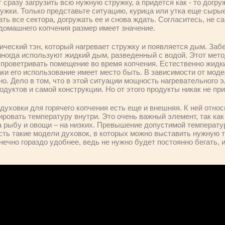
т сразу загрузить всю нужную стружку, а придется как - то догр
ужки. Только представьте ситуацию, курица или утка еще сырые
ть все сектора, догружать ее и снова ждать. Согласитесь, не с
домашнего копчения размер имеет значение.
ческий тэн, который нагревает стружку и появляется дым. Забе
иногда используют жидкий дым, разведенный с водой. Этот мет
и проветривать помещение во время копчения. Естественно жидк
таки его использование имеет место быть. В зависимости от мод
но. Дело в том, что в этой ситуации мощность нагревательного 
одуктов и самой конструкции. Но от этого продукты никак не при
духовки для горячего копчения есть еще и внешняя. К ней отно
ировать температуру внутри. Это очень важный элемент, так как
а рыбу и овощи – на низких. Превышение допустимой температу
сть такие модели духовок, в которых можно выставить нужную т
нечно гораздо удобнее, ведь не нужно будет постоянно бегать, 