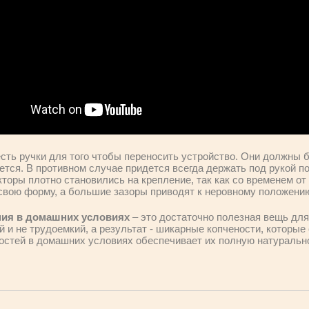
есть ручки для того чтобы переносить устройство. Они должны 
ется. В противном случае придется всегда держать под рукой п
кторы плотно становились на крепление, так как со временем о
свою форму, а большие зазоры приводят к неровному положению
ния в домашних условиях
– это достаточно полезная вещь для
 и не трудоемкий, а результат - шикарные копчености, которые 
остей в домашних условиях обеспечивает их полную натуральнос