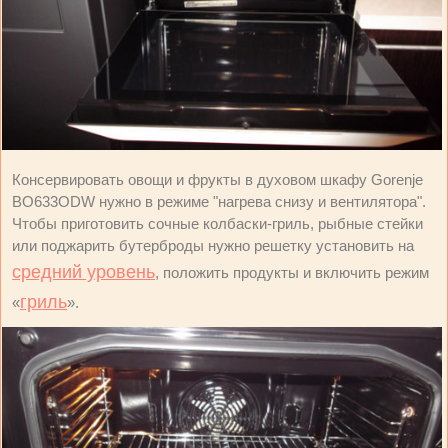
Консервировать овощи и фрукты в духовом шкафу Gorenje
BO633ODW нужно в режиме "нагрева снизу и вентилятора".
Чтобы приготовить сочные колбаски-гриль, рыбные стейки
или поджарить бутерброды нужно решетку установить на
средний уровень
, положить продукты и включить режим
гриль
«
».