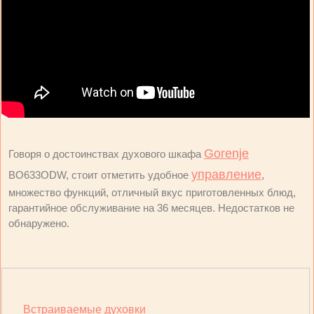
Gorenje
Говоря о достоинствах духового шкафа
управление
BO633ODW, стоит отметить удобное
,
множество функций, отличный вкус приготовленных блюд,
гарантийное обслуживание на 36 месяцев. Недостатков не
обнаружено.
Встраиваемые духовки