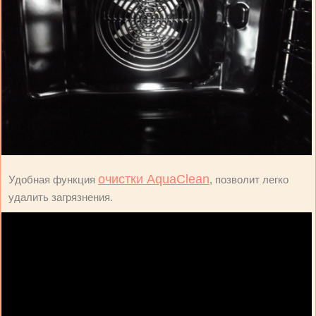
очистки AquaClean
Удобная функция
, позволит легко
удалить загрязнения.