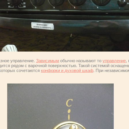
азное управление.
Зависимым
обычно называют то
управление
,
дится рядом с варочной поверхностью. Такой системой оснащ
 которых сочетаются
конфорки и духовой шкаф
. При независимо