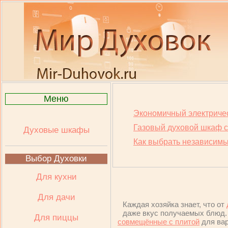
Меню
Экономичный электриче
Газовый духовой шкаф с
Духовые шкафы
Как выбрать независим
Выбор Духовки
Для кухни
Для дачи
Каждая хозяйка знает, что от
даже вкус получаемых блюд
Для пиццы
совмещённые с плитой
для ва