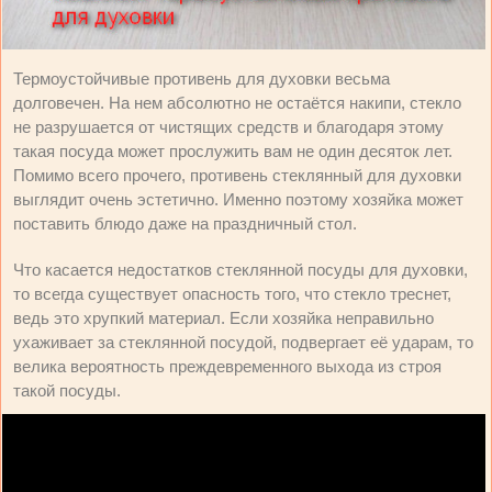
Термоустойчивые противень для духовки весьма
долговечен. На нем абсолютно не остаётся накипи, стекло
не разрушается от чистящих средств и благодаря этому
такая посуда может прослужить вам не один десяток лет.
Помимо всего прочего, противень стеклянный для духовки
выглядит очень эстетично. Именно поэтому хозяйка может
поставить блюдо даже на праздничный стол.
Что касается недостатков стеклянной посуды для духовки,
то всегда существует опасность того, что стекло треснет,
ведь это хрупкий материал. Если хозяйка неправильно
ухаживает за стеклянной посудой, подвергает её ударам, то
велика вероятность преждевременного выхода из строя
такой посуды.