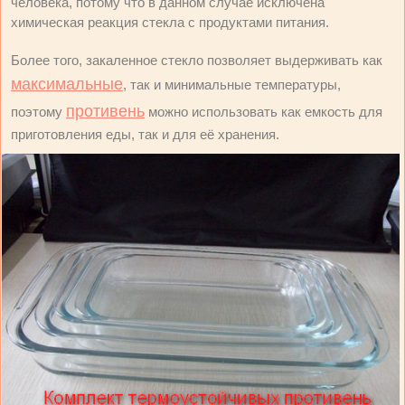
человека, потому что в данном случае исключена
химическая реакция стекла с продуктами питания.
Более того, закаленное стекло позволяет выдерживать как
максимальные
, так и минимальные температуры,
противень
поэтому
можно использовать как емкость для
приготовления еды, так и для её хранения.