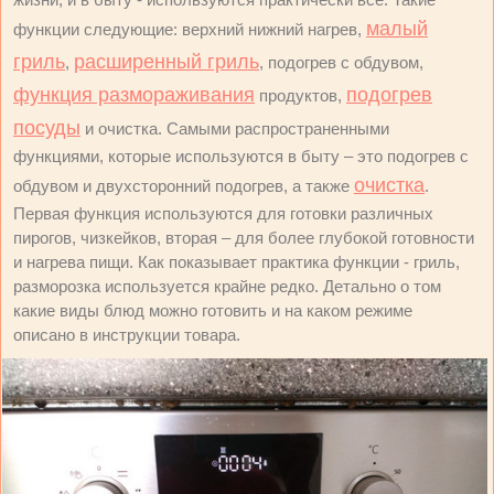
малый
функции следующие: верхний нижний нагрев,
гриль
расширенный гриль
,
, подогрев с обдувом,
функция размораживания
подогрев
продуктов,
посуды
и очистка. Самыми распространенными
функциями, которые используются в быту – это подогрев с
очистка
обдувом и двухсторонний подогрев, а также
.
Первая функция используются для готовки различных
пирогов, чизкейков, вторая – для более глубокой готовности
и нагрева пищи. Как показывает практика функции - гриль,
разморозка используется крайне редко. Детально о том
какие виды блюд можно готовить и на каком режиме
описано в инструкции товара.