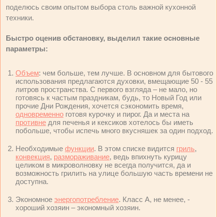
поделюсь своим опытом выбора столь важной кухонной
техники.
Быстро оценив обстановку, выделил такие основные
параметры:
Объем
: чем больше, тем лучше. В основном для бытового
использования предлагаются духовки, вмещающие 50 - 55
литров пространства. С первого взгляда – не мало, но
готовясь к частым праздникам, будь, то Новый Год или
прочие Дни Рождения, хочется сэкономить время,
одновременно
готовя курочку и пирог. Да и места на
противне
для печенья и кексиков хотелось бы иметь
побольше, чтобы испечь много вкусняшек за один подход.
Необходимые
функции
. В этом списке видится
гриль
,
конвекция
,
размораживание
, ведь впихнуть курицу
целиком в микроволновку не всегда получится, да и
возможность грилить на улице большую часть времени не
доступна.
Экономное
энергопотребление
. Класс А, не менее, -
хороший хозяин – экономный хозяин.