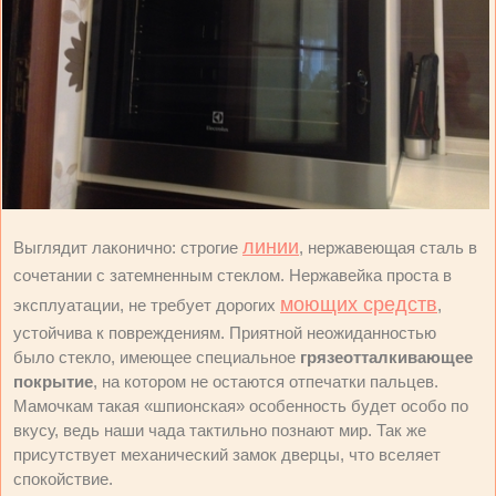
линии
Выглядит лаконично: строгие
, нержавеющая сталь в
сочетании с затемненным стеклом. Нержавейка проста в
моющих средств
эксплуатации, не требует дорогих
,
устойчива к повреждениям. Приятной неожиданностью
было стекло, имеющее специальное
грязеотталкивающее
покрытие
, на котором не остаются отпечатки пальцев.
Мамочкам такая «шпионская» особенность будет особо по
вкусу, ведь наши чада тактильно познают мир. Так же
присутствует механический замок дверцы, что вселяет
спокойствие.