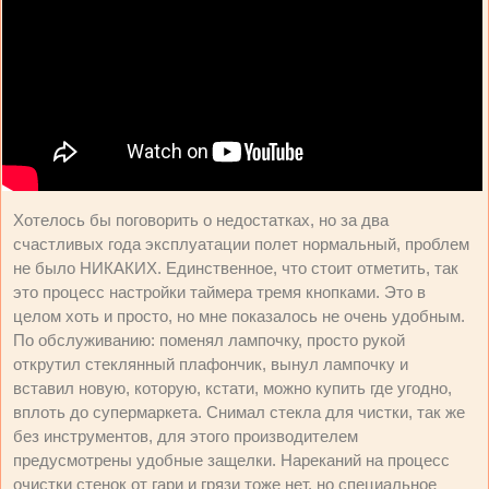
Хотелось бы поговорить о недостатках, но за два
счастливых года эксплуатации полет нормальный, проблем
не было НИКАКИХ. Единственное, что стоит отметить, так
это процесс настройки таймера тремя кнопками. Это в
целом хоть и просто, но мне показалось не очень удобным.
По обслуживанию: поменял лампочку, просто рукой
открутил стеклянный плафончик, вынул лампочку и
вставил новую, которую, кстати, можно купить где угодно,
вплоть до супермаркета. Снимал стекла для чистки, так же
без инструментов, для этого производителем
предусмотрены удобные защелки. Нареканий на процесс
очистки стенок от гари и грязи тоже нет, но специальное